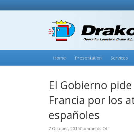
Home
Presentation
Services
El Gobierno pide
Francia por los 
españoles
on
7 October, 2015
Comments Off