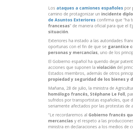
El
Gobierno
Los
ataques a camiones españoles
por 
pide
camino de protagonizar un
incidente dipl
explicaciones
de Asuntos Exteriores
confirma que “ha 
a
francesas
” de manera oficial para que el 
Francia
situación
.
por
Exteriores ha instado a las autoridades fra
los
oportunas con el fin de que se
garantice co
ataques
personas y mercancías
, uno de los princ
a
camiones
El Gobierno español ha querido dejar paten
españoles
acciones que suponen la
violación
del princ
Estados miembros, además de otros principi
propiedad y seguridad de los bienes y 
Mañana, 28 de julio, la ministra de Agricultu
homólogo francés, Stéphane Le Foll
, pa
sufridos por transportistas españoles, que
seriamente afectados por las protestas de a
“Le recordaremos al
Gobierno francés que
mercancías
y el respeto a las produccione
ministra en declaraciones a los medios de 