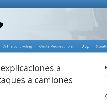
Online contracting
Quote Request Form
Blog
Situati
 explicaciones a
ataques a camiones