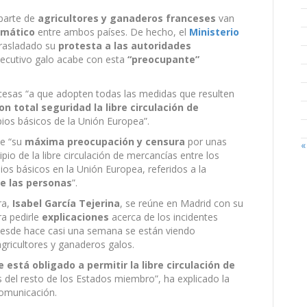
parte de
agricultores y ganaderos franceses
van
omático
entre ambos países. De hecho, el
Ministerio
trasladado su
protesta a las autoridades
Ejecutivo galo acabe con esta
“preocupante”
ncesas “a que adopten todas las medidas que resulten
n total seguridad la libre circulación de
ipios básicos de la Unión Europea”.
te “su
máxima preocupación y censura
por unas
«
ipio de la libre circulación de mercancías entre los
os básicos en la Unión Europea, referidos a la
de las personas
”.
ra,
Isabel García Tejerina
, se reúne en Madrid con su
ra pedirle
explicaciones
acerca de los incidentes
 desde hace casi una semana se están viendo
gricultores y ganaderos galos.
 está obligado a permitir la libre circulación de
s del resto de los Estados miembro”, ha explicado la
comunicación.