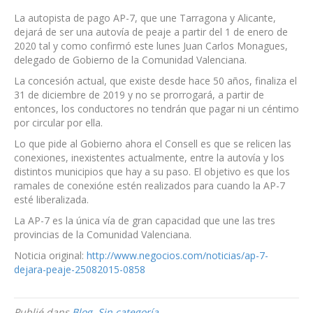
AP-
La autopista de pago AP-7, que une Tarragona y Alicante,
7
dejará de ser una autovía de peaje a partir del 1 de enero de
dejará
2020 tal y como confirmó este lunes Juan Carlos Monagues,
de
delegado de Gobierno de la Comunidad Valenciana.
ser
La concesión actual, que existe desde hace 50 años, finaliza el
de
31 de diciembre de 2019 y no se prorrogará, a partir de
peaje
entonces, los conductores no tendrán que pagar ni un céntimo
por circular por ella.
Lo que pide al Gobierno ahora el Consell es que se relicen las
conexiones, inexistentes actualmente, entre la autovía y los
distintos municipios que hay a su paso. El objetivo es que los
ramales de conexióne estén realizados para cuando la AP-7
esté liberalizada.
La AP-7 es la única vía de gran capacidad que une las tres
provincias de la Comunidad Valenciana.
Noticia original:
http://www.negocios.com/noticias/ap-7-
dejara-peaje-25082015-0858
Publié dans
Blog
,
Sin categoría