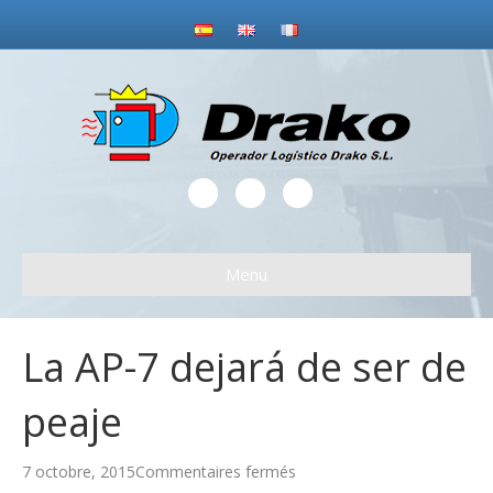
F
G
E
a
o
m
c
o
a
Menu
e
g
i
b
l
l
o
e
La AP-7 dejará de ser de
o
peaje
k
sur
7 octobre, 2015
Commentaires fermés
La