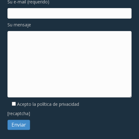
Su e-mail (requerido)
Su mensaje
Acepto la política de
privacidad
[recaptcha]